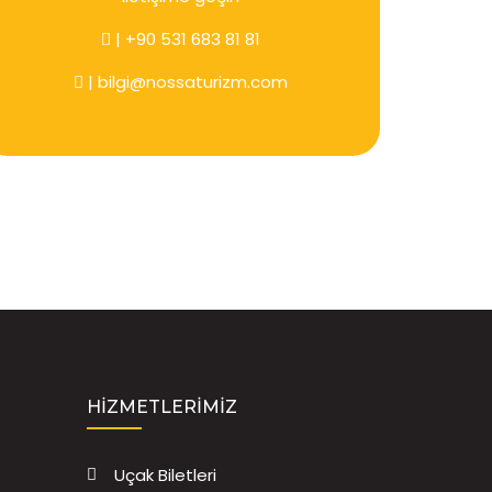
| +90 531 683 81 81
| bilgi@nossaturizm.com
HIZMETLERIMIZ
Uçak Biletleri