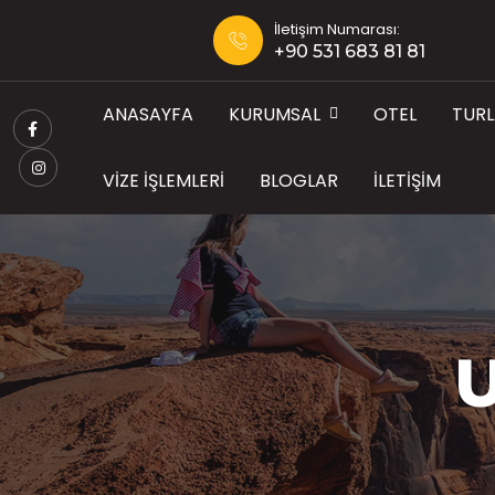
İletişim Numarası:
+90 531 683 81 81
ANASAYFA
KURUMSAL
OTEL
TUR
VIZE İŞLEMLERI
BLOGLAR
İLETIŞIM
U