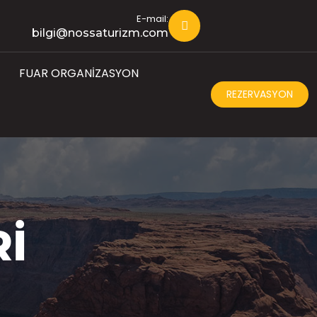
E-mail:
bilgi@nossaturizm.com
FUAR ORGANIZASYON
REZERVASYON
RI