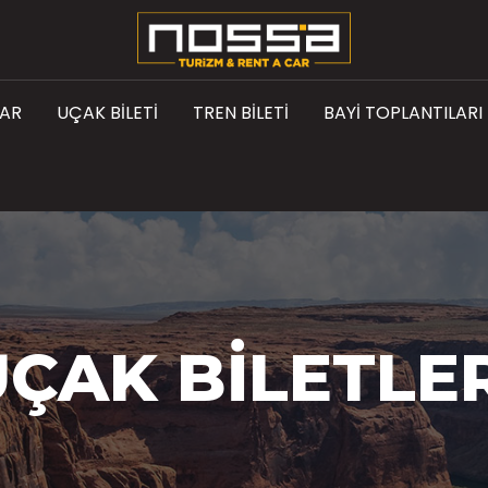
LAR
UÇAK BILETI
TREN BILETI
BAYI TOPLANTILARI
ÇAK BILETLE