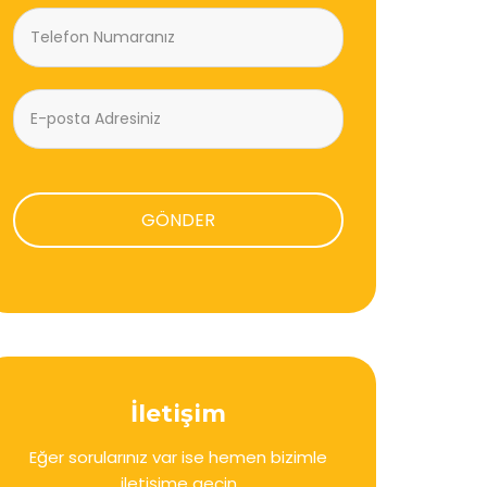
GÖNDER
İletişim
Eğer sorularınız var ise hemen bizimle
iletişime geçin