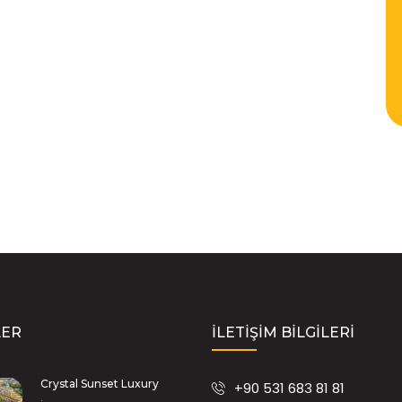
LER
İLETIŞIM BILGILERI
Crystal Sunset Luxury
+90 531 683 81 81