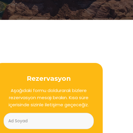
Rezervasyon
Aşağıdaki formu doldurarak bizlere
rezervasyon mesajı bırakın. Kısa süre
içerisinde sizinle iletişime geçeceğiz.