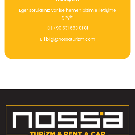
Eğer sorularınız var ise hemen bizimle iletişime
geçin
| +90 531 683 81 81
| bilgi@nossaturizm.com