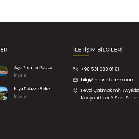
LER
İLETIŞIM BILGILERI
Juju Premier Palace
+90 531 683 81 81
İncele
bilgi@nossaturizm.com
Kaya Palazzo Belek
Fevzi Çakmak mh. Ayyıldız
İncele
Konya Atiker 3 San. Sit. n