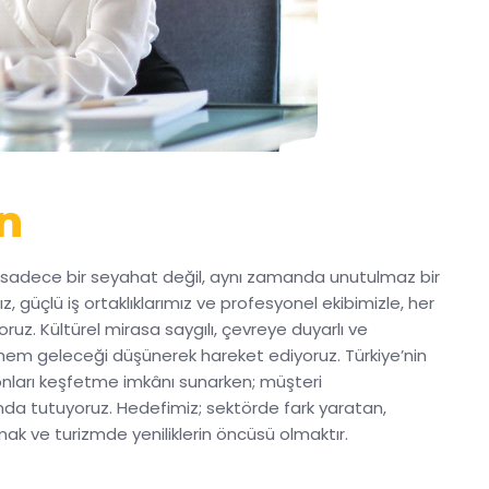
n
e sadece bir seyahat değil, aynı zamanda unutulmaz bir
, güçlü iş ortaklıklarımız ve profesyonel ekibimizle, her
yoruz. Kültürel mirasa saygılı, çevreye duyarlı ve
 hem geleceği düşünerek hareket ediyoruz. Türkiye’nin
onları keşfetme imkânı sunarken; müşteri
anda tutuyoruz. Hedefimiz; sektörde fark yaratan,
mak ve turizmde yeniliklerin öncüsü olmaktır.