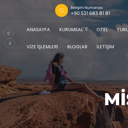
İletişim Numarası:
+90 531 683 81 81
ANASAYFA
KURUMSAL
OTEL
TUR
VIZE İŞLEMLERI
BLOGLAR
İLETIŞIM
MI