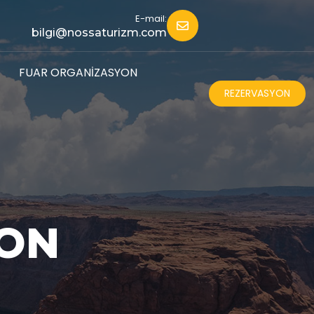
E-mail:
bilgi@nossaturizm.com
FUAR ORGANIZASYON
REZERVASYON
YON