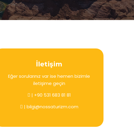
İletişim
Eğer sorularınız var ise hemen bizimle
iletişime geçin
| +90 531 683 81 81
| bilgi@nossaturizm.com