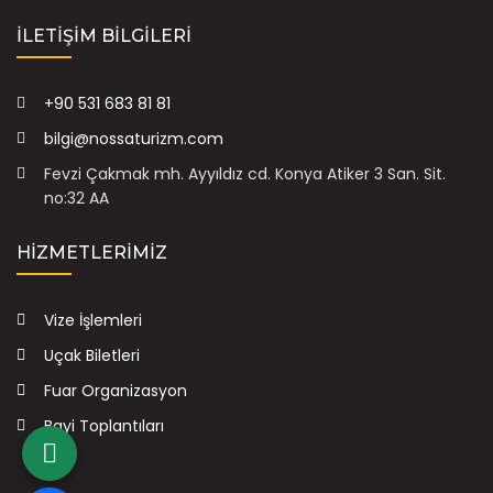
İLETIŞIM BILGILERI
+90 531 683 81 81
bilgi@nossaturizm.com
Fevzi Çakmak mh. Ayyıldız cd. Konya Atiker 3 San. Sit.
no:32 AA
HIZMETLERIMIZ
Vize İşlemleri
Uçak Biletleri
Fuar Organizasyon
Bayi Toplantıları